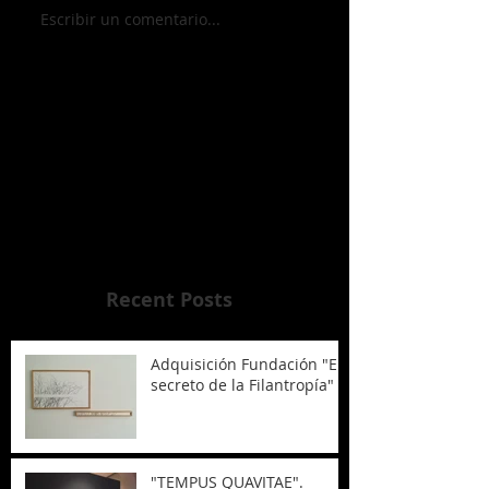
Escribir un comentario...
Vuelve pronto
Una vez que se publiquen
entradas, las verás aquí.
Recent Posts
Adquisición Fundación "El
secreto de la Filantropía"
"TEMPUS QUAVITAE".