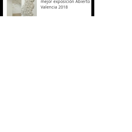
mejor exposición Abierto
Valencia 2018
Inauguración de mi nuevo
proyecto,
PROLIFERACIONES
Archive
octubre de 2019
(3)
3 entradas
junio de 2019
(1)
1 entrada
abril de 2019
(1)
1 entrada
octubre de 2018
(4)
4 entradas
septiembre de 2018
(1)
1 entrada
junio de 2018
(3)
3 entradas
mayo de 2018
(1)
1 entrada
febrero de 2018
(2)
2 entradas
enero de 2018
(2)
2 entradas