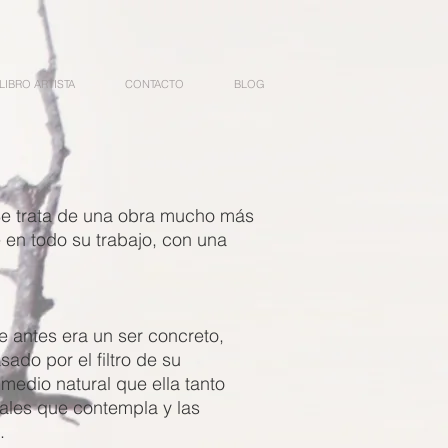
LIBRO ARTISTA
CONTACTO
BLOG
. Se trata de una obra mucho más
en todo su trabajo, con una
e antes era un ser concreto,
ado por el filtro de su
medio natural que ella tanto
rales que contempla y las
a.