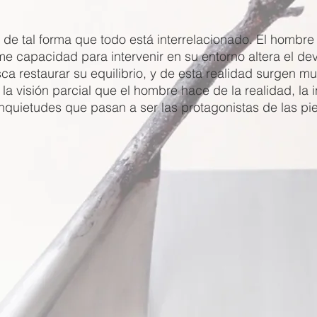
 de tal forma que todo está interrelacionado. El hombr
me capacidad para intervenir en su entorno altera el deve
ca restaurar su equilibrio, y de esta realidad surgen mul
 la visión parcial que el hombre hace de la realidad, la i
nquietudes que pasan a ser las protagonistas de las pi