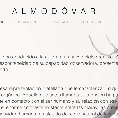
 A A L M O D Ó V A R
NTE
INSTALACIONES
BIOGRAFIA
PUBLICACIONES
bajo ha conducido a la autora a un nuevo ciclo creativo
 espontaneidad de su capacidad observadora, presente 
ada.
esa representación detallada que le caracteriza. Lo qu
 orgánico. Aquello que antes llamaba su atención ha pas
se en contacto con el ser humano y su relación con ese 
 el enorme contraste existente entre las maravillas natu
ctividad humana tan alejada del ciclo natural de la vid