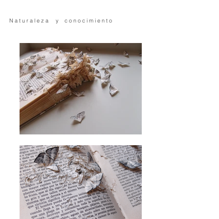
N a t u r a l e z a y c o n o c i m i e n t o