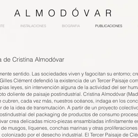
 A A L M O D Ó V A R
NTE
INSTALACIONES
BIOGRAFIA
PUBLICACIONES
a de Cristina Almodóvar
ente sentido. Las sociedades viven y fagocitan su entorno; cre
 Gilles Clément defendió la existencia de un Tercer Paisaje co
ias leyes, sin intervención alguna de la actividad del ser hu
pto doliente de paisaje postindustrial. Cristina Almodóvar (Madr
que cubren, cada vez más, nuestros océanos, indaga en los co
r de la idea de transmutación. A partir de un proyecto colecti
stindustrial del packaging de productos de consumo procesado
óvar crea delicadas micro-piezas ensambladas infinitamente 
de musgos, líquenes, conchas marinas y otras proliferaciones
 colonizado por el desecho industrial. El Tercer Paisaje de Clé