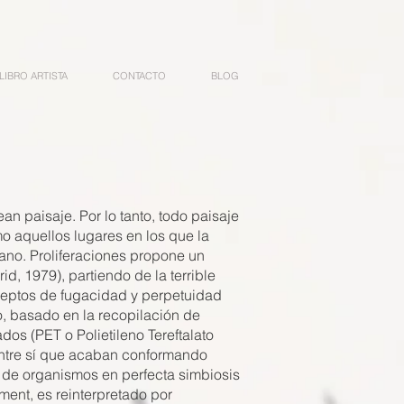
LIBRO ARTISTA
CONTACTO
BLOG
an paisaje. Por lo tanto, todo paisaje
mo aquellos lugares en los que la
mano. Proliferaciones propone un
id, 1979), partiendo de la terrible
nceptos de fugacidad y perpetuidad
vo, basado en la recopilación de
s (PET o Polietileno Tereftalato
entre sí que acaban conformando
 de organismos en perfecta simbiosis
ment, es reinterpretado por