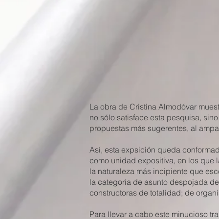
La obra de Cristina Almodóvar muest
no sólo satisface esta pesquisa, sino
propuestas más sugerentes, al ampar
Así, esta expsición queda conformada
como unidad expositiva, en los que l
la naturaleza más incipiente que esc
la categoría de asunto despojada de
constructoras de totalidad; de organ
Para llevar a cabo este minucioso tra