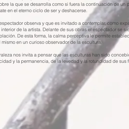
obre la que se desarrolla como si fuera la continuación de un 
bate en el eterno ciclo de ser y deshacerse.
l espectador observa y que es invitado a contemplar, como expa
interior de la artista. Delante de sus obras el espectador se s
lación. De esta forma, la calma perceptiva le permite establece
l mismo en un curioso observador de la escultura.
turaleza nos invita a pensar que las esculturas han sido conc
gacidad y la permanencia, de la levedad y la rotundidad de sus 