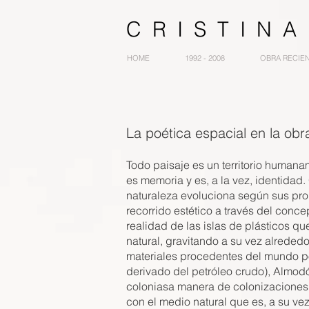
C R I S T I N
HOME
1992 - 2008
OBRA RECIE
La poética espacial en la obr
Todo paisaje es un territorio humanam
es memoria y es, a la vez, identidad.
naturaleza evoluciona según sus prop
recorrido estético a través del conce
realidad de las islas de plásticos 
natural, gravitando a su vez alrededo
materiales procedentes del mundo po
derivado del petróleo crudo), Almod
coloniasa manera de colonizaciones 
con el medio natural que es, a su vez