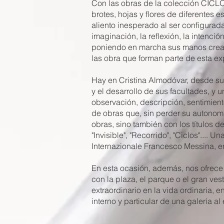
Con las obras de la colección CICLOS
brotes, hojas y flores de diferentes
aliento inesperado al ser configurada
imaginación, la reflexión, la intenci
poniendo en marcha sus manos creado
las obra que forman parte de esta ex
Hay en Cristina Almodóvar, desde su
y el desarrollo de sus facultades, y
observación, descripción, sentimient
de obras que, sin perder su autonomía
obras, sino también con los títulos d
"Invisible", "Recorrido", "Ciclos"...
Internazionale Francesco Messina, en 
En esta ocasión, además, nos ofrece 
con la plaza, el parque o el gran vest
extraordinario en la vida ordinaria, 
interno y particular de una galería a