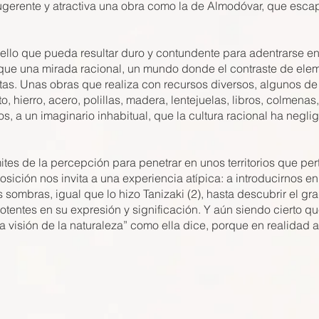
sugerente y atractiva una obra como la de Almodóvar, que esca
ello que pueda resultar duro y contundente para adentrarse en lo
que una mirada racional, un mundo donde el contraste de eleme
tas. Unas obras que realiza con recursos diversos, algunos de 
to, hierro, acero, polillas, madera, lentejuelas, libros, colmenas
 a un imaginario inhabitual, que la cultura racional ha negli
ites de la percepción para penetrar en unos territorios que per
posición nos invita a una experiencia atípica: a introducirnos e
as sombras, igual que lo hizo Tanizaki (2), hasta descubrir el g
tentes en su expresión y significación. Y aún siendo cierto que 
 visión de la naturaleza” como ella dice, porque en realidad a