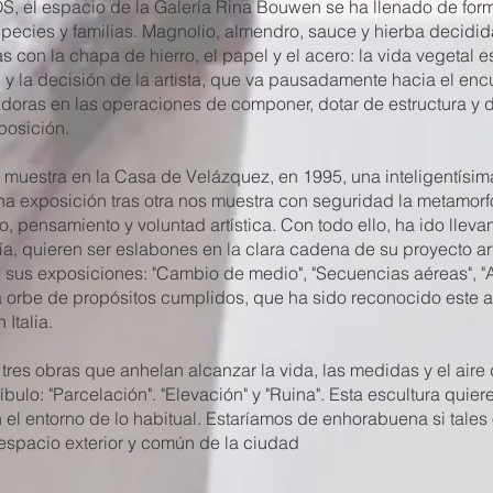
, el espacio de la Galería Rina Bouwen se ha llenado de forma
 especies y familias. Magnolio, almendro, sauce y hierba decidi
s con la chapa de hierro, el papel y el acero: la vida vegetal 
ón y la decisión de la artista, que va pausadamente hacia el en
ras en las operaciones de componer, dotar de estructura y de
posición.
 muestra en la Casa de Velázquez, en 1995, una inteligentísim
 una exposición tras otra nos muestra con seguridad la metamo
o, pensamiento y voluntad artística. Con todo ello, ha ido lle
, quieren ser eslabones en la clara cadena de su proyecto artí
e sus exposiciones: "Cambio de medio", "Secuencias aéreas", "Ar
. Una orbe de propósitos cumplidos, que ha sido reconocido este
Italia.
tres obras que anhelan alcanzar la vida, las medidas y el aire
íbulo: "Parcelación". "Elevación" y "Ruina". Esta escultura quier
en el entorno de lo habitual. Estaríamos de enhorabuena si tale
l espacio exterior y común de la ciudad