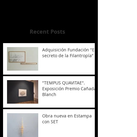
Una vez que se publiquen
entradas, las verás aquí.
Recent Posts
Adquisición Fundación "El
secreto de la Filantropía"
"TEMPUS QUAVITAE".
Exposición Premio Cañada
Blanch
Obra nueva en Estampa
con SET