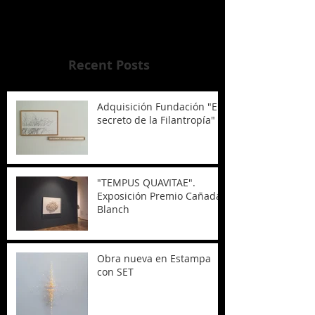
Una vez que se publiquen
entradas, las verás aquí.
Recent Posts
Adquisición Fundación "El
secreto de la Filantropía"
"TEMPUS QUAVITAE".
Exposición Premio Cañada
Blanch
Obra nueva en Estampa
con SET