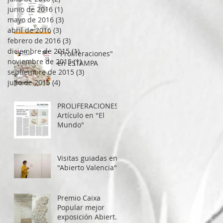
junio de 2016
(1)
1 entrada
mayo de 2016
(3)
3 entradas
abril de 2016
(3)
3 entradas
febrero de 2016
(3)
3 entradas
diciembre de 2015
(1)
1 entrada
"Proliferaciones"
noviembre de 2015
(1)
1 entrada
en ESTAMPA
septiembre de 2015
(3)
3 entradas
julio de 2015
(4)
4 entradas
PROLIFERACIONES.
Artículo en "El
Mundo"
Visitas guiadas en
"Abierto Valencia"
Premio Caixa
Popular mejor
exposición Abierto