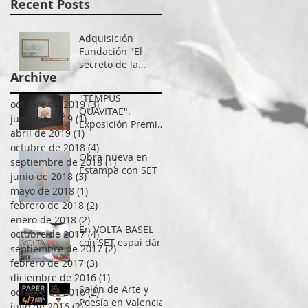
Recent Posts
Adquisición
Fundación "El
secreto de la
Archive
Filantropía"
"TEMPUS
octubre de 2019
(3)
3 entradas
QUAVITAE".
junio de 2019
(1)
1 entrada
Exposición Premio
abril de 2019
(1)
1 entrada
Cañada Blanch
octubre de 2018
(4)
4 entradas
Obra nueva en
septiembre de 2018
(1)
1 entrada
Estampa con SET
junio de 2018
(3)
3 entradas
mayo de 2018
(1)
1 entrada
febrero de 2018
(2)
2 entradas
enero de 2018
(2)
2 entradas
En VOLTA BASEL
octubre de 2017
(4)
4 entradas
con SET espai dárt
septiembre de 2017
(2)
2 entradas
febrero de 2017
(3)
3 entradas
diciembre de 2016
(1)
1 entrada
Salón de Arte y
octubre de 2016
(2)
2 entradas
Poesía en Valencia
julio de 2016
(2)
2 entradas