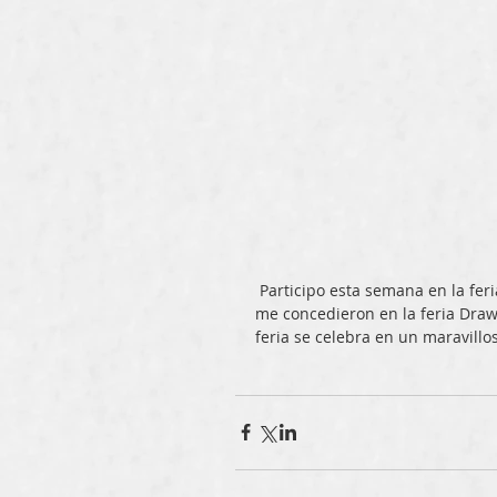
 Participo esta semana en la feria SETUP de Bolonia como artista invitada, por el premio que 
me concedieron en la feria Draw
feria se celebra en un maravillos