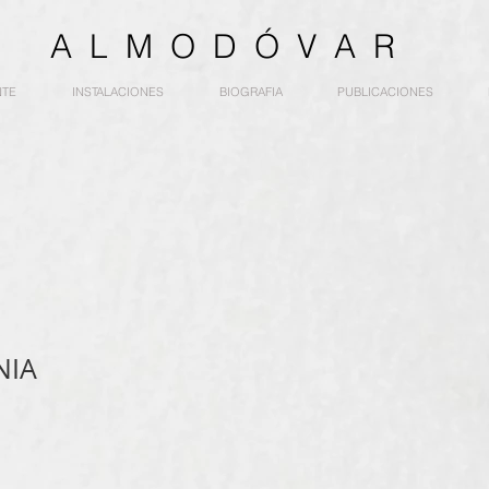
 A A L M O D Ó V A R
NTE
INSTALACIONES
BIOGRAFIA
PUBLICACIONES
NIA