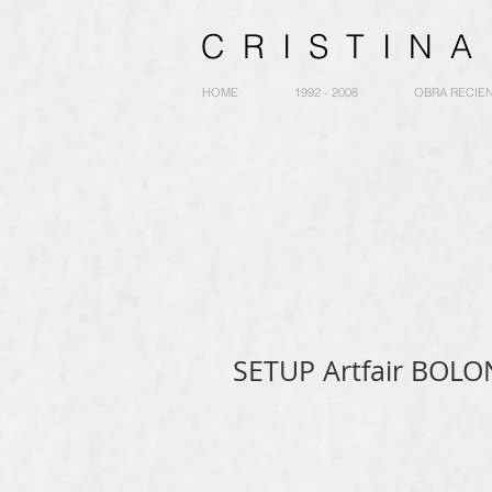
C R I S T I N
HOME
1992 - 2008
OBRA RECIE
SETUP Artfair BOLO