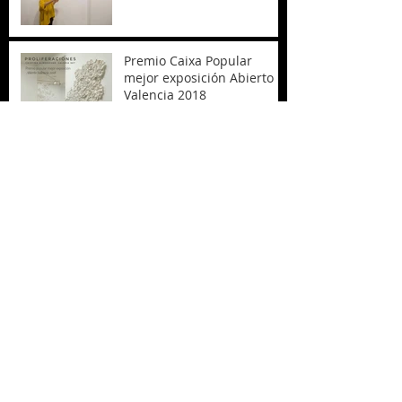
Premio Caixa Popular
mejor exposición Abierto
Valencia 2018
Inauguración de mi nuevo
proyecto,
PROLIFERACIONES
Archive
octubre de 2019
(3)
3 entradas
junio de 2019
(1)
1 entrada
abril de 2019
(1)
1 entrada
octubre de 2018
(4)
4 entradas
septiembre de 2018
(1)
1 entrada