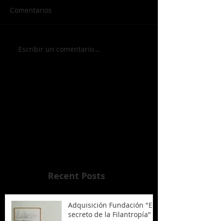
Comentarios
Escribir un comentario...
Vuelve pronto
Una vez que se publiquen
entradas, las verás aquí.
Recent Posts
Adquisición Fundación "El
secreto de la Filantropía"